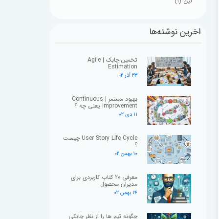
لین
(۱)
اخرین نوشته‌ها
تخمین چابک | Agile
Estimation
۲۳ آذر ۰۲
بهبود مستمر | Continuous
improvement یعنی چه ؟
۱۱ دی ۰۲
User Story Life Cycle چیست
؟
۱۰ بهمن ۰۲
معرفی 20 کتاب کاربردی برای
مدیران محصول
۱۴ بهمن ۰۲
چگونه تیم ها را از نظر چابکی