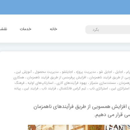
خانه
خدمات
نقشه 
بگرد
ام
،
اجایل
،
اجایل شو
،
مدیریت پروژه
،
اجایلشو
،
مدیریت محصول
،
آموزش لین
،
ی از طریق فرایند ناهمزمان
،
افزایش پرفرمنس از طریق فرایند ناهمزمان
،
همکاری
رهمزمان
،
مستندسازی متمرکز
،
بهبود فرآیندهای کاری
،
استارتاپ‌های اولیه
،
فرهنگ
استراتژی لین
،
استراتژی ناب
،
تیم کراس فانکشنال
،
فرایند ناب
،
فرایند لین
،
پیاده
ای افزایش همسویی از طریق فرآیندهای ناهمزمان