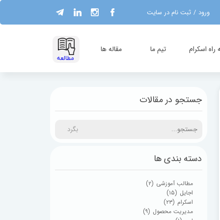
ورود
/
ثبت نام در سایت
حساب کاربری من
تغییر گذر واژه
راه اسکرام
تیم ما
مقاله ها
​مطالعه
سفارشات
خروج از حساب
جستجو در مقالات
کاربری
بگرد
دسته بندی ها
مطالب آموزشی
(۲)
اجایل
(۱۵)
اسکرام
(۲۳)
مدیریت محصول
(۹)