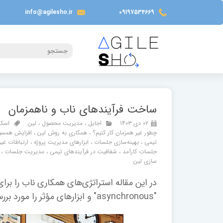
info@agilesho.ir
09197534669
ساخت فرآیندهای ناب و ناهمزمان
۰۲ دی ۱۴۰۳
اجایل
،
مدیریت محصول
،
لین
اسکر
چطور غیر همزمان کار کنیم؟
،
همکاری به روش لین
،
افزایش همسوی
تیمی
،
بهینه‌سازی جلسات
،
ابزارهای مدیریت پروژه
،
ارتباطات غی
جلسات کارآمد
،
شفافیت در فرآیندهای تیمی
،
مدیریت جلسات
،
سازی لین
در این مقاله استراتژی‌های همکاری ناب را بر
"asynchronous" و ابزارهای مؤثر را مورد بررسی قرار می دهیم.