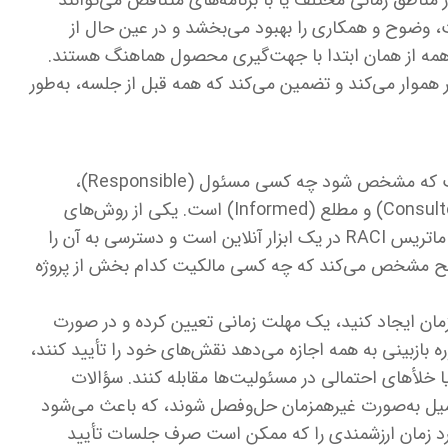
ز مناطق زمانی مختلف یا با برنامه‌های متناقض می‌توانند
ت، وضوح و همکاری را بهبود می‌بخشد و در عین حال از
 همه از همان ابتدا با جهت‌گیری محصول هماهنگ هستند.
 هموار می‌کند و تضمین می‌کند که همه قبل از جلسه، به‌طور
برای اطمینان از اجرای روان امور، ضروری است که مشخص شود چه کسی مسئول (Responsible)،
پاسخگو (Accountable)، مشورت‌شونده (Consulted) و مطلع (Informed) است. یکی از روش‌های
ممکن برای ایجاد شفافیت در این زمینه، تهیه ماتریس RACI در یک ابزار آنلاین است و دسترسی به آن را
واضح مشخص می‌کند که چه کسی مالکیت کدام بخش از پروژه
زمان ایجاد کنید، یک مهلت زمانی تعیین کرده و در صورت
ره بازبینی به همه اجازه می‌دهد نقش‌های خود را تأیید کنند،
 یا خلأهای احتمالی در مسئولیت‌ها مقابله کنند. سؤالات
د از طریق ابزارهایی مانند Slack یا ایمیل به‌صورت غیرهمزمان حل‌وفصل شوند، که باعث می‌شود
ویکرد زمان ارزشمندی را که ممکن است صرف جلسات تأیید