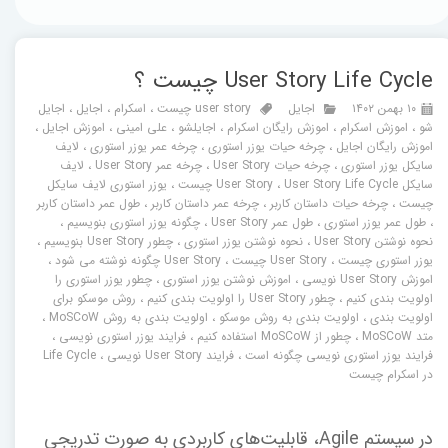
User Story Life Cycle چیست ؟
۱۰ بهمن ۱۴۰۲
اجایل
user story چیست
،
اسکرام
،
اجایل
،
اجایل
شو
،
اموزش اسکرام
،
اموزش رایگان اسکرام
،
اجایلشو
،
علی امینی
،
اموزش اجایل
،
اموزش رایگان اجایل
،
چرخه حیات یوزر استوری
،
چرخه عمر یوزر استوری
،
لایف
سایکل یوزر استوری
،
چرخه حیات User Story
،
چرخه عمر User Story
،
لایف
سایکل User Story
User Story Life Cycle چیست
،
،
یوزر استوری لایف سایکل
چیست
،
چرخه حیات داستان کاربر
،
چرخه عمر داستان کاربر
،
طول عمر داستان کاربر
،
طول عمر یوزر استوری
،
طول عمر User Story
،
چگونه یوزر استوری بنویسیم
،
نحوه نوشتن User Story
،
نحوه نوشتن یوزر استوری
،
چطور User Story بنویسیم
،
یوزر استوری چیست
،
User Story چیست
،
User Story چگونه نوشته می شود
،
اموزش User Story نویسی
،
اموزش نوشتن یوزر استوری
،
چطور یوزر استوری را
اولویت بندی کنیم
،
چطور User Story را اولویت بندی کنیم
،
روش موسکو برای
اولویت بندی
،
اولویت بندی به روش موسکو
،
اولویت بندی به روش MoSCoW
،
متد MoSCoW
،
چطور از MoSCoW استفاده کنیم
،
فرایند یوزر استوری نویسی
،
فرایند یوزر استوری نویسی چگونه است
،
فرایند User Story نویسی
،
Life Cycle
در اسکرام چیست
در سیستم Agile، قابلیت‌های کاربردی به صورت تدریجی