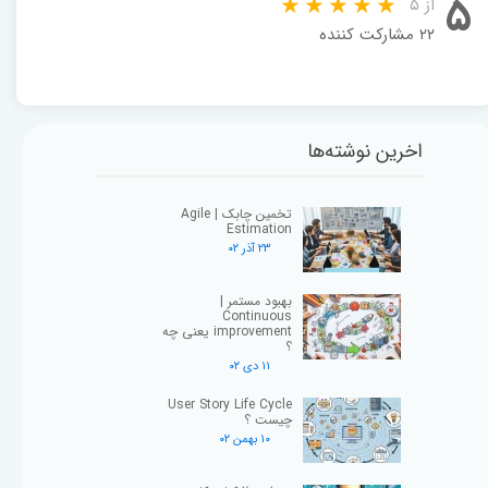
۵
از ۵
۲۲ مشارکت کننده
اخرین نوشته‌ها
تخمین چابک | Agile
Estimation
۲۳ آذر ۰۲
بهبود مستمر |
Continuous
improvement یعنی چه
؟
۱۱ دی ۰۲
User Story Life Cycle
چیست ؟
۱۰ بهمن ۰۲