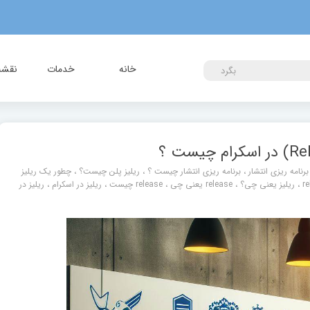
خانه
خدمات
نقشه 
بگرد
برنامه ریزی انتشار
،
برنامه ریزی انتشار چیست ؟
،
ریلیز پلن چیست؟
،
چطور یک ریلیز
r
،
ریلیز یعنی چی؟
،
release یعنی چی
،
release چیست
،
ریلیز در اسکرام
،
ریلیز در