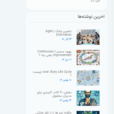
لین
(۱)
اخرین نوشته‌ها
تخمین چابک | Agile
Estimation
۲۳ آذر ۰۲
بهبود مستمر | Continuous
improvement یعنی چه ؟
۱۱ دی ۰۲
User Story Life Cycle چیست
؟
۱۰ بهمن ۰۲
معرفی 20 کتاب کاربردی برای
مدیران محصول
۱۴ بهمن ۰۲
چگونه تیم ها را از نظر چابکی