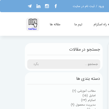
ورود
/
ثبت نام در سایت
حساب کاربری من
تغییر گذر واژه
راه اسکرام
تیم ما
مقاله ها
​مطالعه
سفارشات
خروج از حساب
جستجو در مقالات
کاربری
بگرد
دسته بندی ها
مطالب آموزشی
(۲)
اجایل
(۱۵)
اسکرام
(۲۳)
مدیریت محصول
(۹)