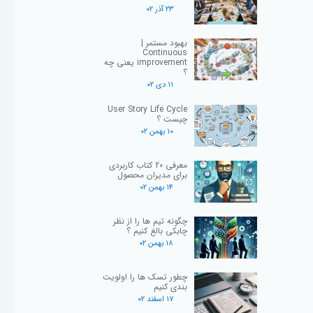
۲۳ آذر ۰۲
بهبود مستمر |
Continuous
improvement یعنی چه
؟
۱۱ دی ۰۲
User Story Life Cycle
چیست ؟
۱۰ بهمن ۰۲
معرفی 20 کتاب کاربردی
برای مدیران محصول
۱۴ بهمن ۰۲
چگونه تیم ها را از نظر
چابکی بالغ کنیم ؟
۱۸ بهمن ۰۲
چطور تسک ها را اولویت
بندی کنیم
۱۷ اسفند ۰۲