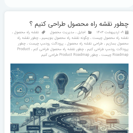
چطور نقشه راه محصول طراحی کنیم ؟
۰۹ اردیبهشت ۱۴۰۳
اجایل
،
مدیریت محصول
نقشه راه محصول
،
نقشه راه محصول چیست
،
چگونه نقشه راه محصول بنویسیم
،
چطور نقشه راه
محصول بسازیم
،
طراحی نقشه راه محصول
،
پروداکت رودمپ چیست
،
چطور
پروداکت رودمپ طراحی کنیم
،
چطور نقشه راه محصول طراحی کنم
،
Product
Roadmap چیست
،
چطور Product Roadmap طراحی کنیم