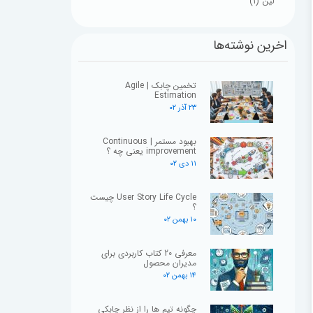
لین
(۱)
اخرین نوشته‌ها
تخمین چابک | Agile
Estimation
۲۳ آذر ۰۲
بهبود مستمر | Continuous
improvement یعنی چه ؟
۱۱ دی ۰۲
User Story Life Cycle چیست
؟
۱۰ بهمن ۰۲
معرفی 20 کتاب کاربردی برای
مدیران محصول
۱۴ بهمن ۰۲
چگونه تیم ها را از نظر چابکی