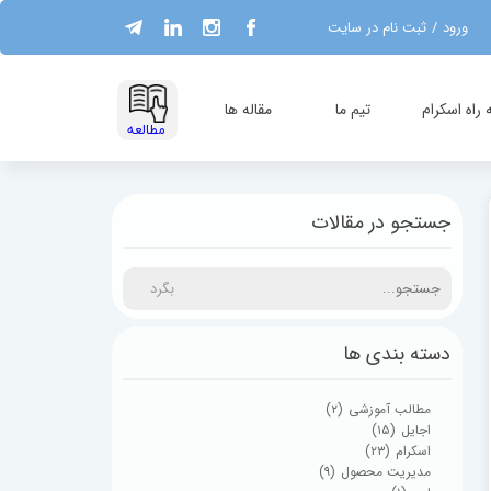
ورود
/
ثبت نام در سایت
حساب کاربری من
تغییر گذر واژه
راه اسکرام
تیم ما
مقاله ها
​مطالعه
سفارشات
خروج از حساب
جستجو در مقالات
کاربری
بگرد
دسته بندی ها
مطالب آموزشی
(۲)
اجایل
(۱۵)
اسکرام
(۲۳)
مدیریت محصول
(۹)