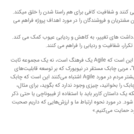
 می کنند و شفافیت کافی برای هم راستا شدن را خلق میکند.
ین مشتریان و فروشندگان را در مورد اهداف پروژه فراهم می
یادداشت های تغییر، به کاهش و ردیابی عیوب کمک می کند.
ت تکرار، شفافیت و ردیابی را فراهم می کنند.
عنصر کلیدی برای درک در هنگام پیگیری بلوغ این است که Agile یک فرهنگ است، نه یک مجموعه ثابت
از پروتکل ها. آقای درو پادوال "Drew Podwal"، مربی چابک مستقر در نیویورک که بر توسعه قابلیت‌های
چابک تیم‌ها تمرکز دارد، می‌گوید: «چیزی که بیشتر مردم در مورد Agile اشتباه می‌کنند این است که چابک
ک را بخوانید، چیزی وجود ندارد که بگوید، برای مثال،
ه یک داستان کاربر باید با استفاده از فیبوناچی یا حتی ذکر
شود. در مورد نحوه ارتباط ما و ارزش‌هایی که داریم صحبت
ود حمایت می‌کنیم.»