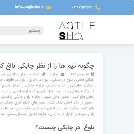
info@agilesho.ir
09197534669
چگونه تیم ها را از نظر چابکی بالغ کن
۱۸ بهمن ۱۴۰۲
اجایل
اسکرام
،
اجایل
،
اجایل شو
،
رایگان اجایل
،
بلوغ در چابکی
،
بلوغ در اجایل
،
بلوغ در agile
،
چگ
،
چگونه اجایلیتی را اندازه بگیریم
،
چگونه چابکی را اندازه بگیریم ؟
؟
،
چگونه چابکی را در تیم اندازه بگیریم ؟
،
چگونه اجایل را در ساز
اجایل بالغ کنیم
،
چطور اجایل شویم
،
چگونه بلوغ چابکی را اندازه 
،
چطور در رشد اجایل کمک کنیم
،
معیار های اندازه گیری چابکی 
بالغ کنیم
،
چگونه تیم را در اجایل بالغ کنیم
،
بالغ سازی تیم ها
،
با
بلوغ تیم های اجایل در سازمان
،
چگونه اجایل ترنسفورمیشن انجا
بلوغ در چابکی چیست؟